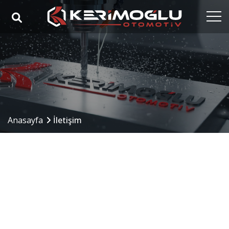
Anasayfa
Kurumsal
Yetkinlikler
Ürünler
Anasayfa
İletişim
Sektörler
Referanslar
Medya
İletişim