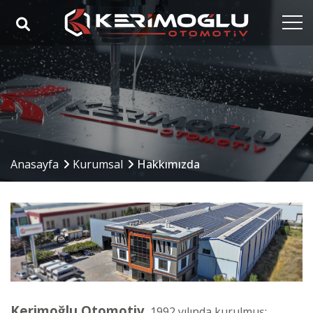
Anasayfa
Kurumsal
Yetkinlikler
Ürünler
Anasayfa
Kurumsal
Hakkımızda
Sektörler
Referanslar
Medya
İletişim
Kerimoğlu Otomotiv
, 1992 yılında kurulmuş;