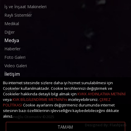
İş ve İnşaat Makineleri
Raylı Sistemler
Medikal
Diğer
Medya
Haberler
Foto Galeri
Video Galeri
İletişim
Bize Ulaşın
Bu internet sitesinde sizlere daha iyi hizmet sunulabilmesi için
Cookieler kullanılmaktadır. Cookie tercihlerinizi değiştirmek ve
Kariyer
Cookieler hakkında detaylı bilgi almak için
KVKK AYDINLATMA METNİNİ
veya
KVK BİLGİLENDİRME METNİNİ’ni
inceleyebilirsiniz.
ÇEREZ
POLİTİKASI
Cookie ayarlarını değiştirmeniz durumunda internet
sitesinin bazı özelliklerinin işlevselliğini kaybedebileceğini dikkate
alınız.
Kerimoğlu Otomotiv ©2025
Designed By:
FlashJedi
TAMAM