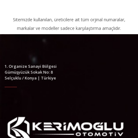
Sitemizde kullanılan, üreticilere ait tüm orjinal numaralar,
markalar ve modeller sadece karşılaştırma amaçlıdır.
1. Organize Sanayi Bölgesi
Gümüşyüzük Sokak No: 8
Selçuklu / Konya | Türkiye