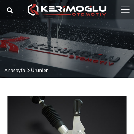
Anasayfa
Kurumsal
Yetkinlikler
Ürünler
Anasayfa
Ürünler
Sektörler
Referanslar
Medya
İletişim