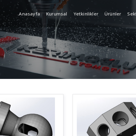
Anasayfa
Kurumsal
Yetkinlikler
Ürünler
Sek
AR-GE (Mühendislik ve
Kalite Y
Ürün Geliştirme)
Planlama
Giriş, Ara P
Kontrol
Ürün Tasarımı ve Geliştirme
a Proses
Ölçüm & Tes
CAD/CAM Tabanlı Teknik Çizim
Sertifikalar
Prototip ve Numune Üretimi
İzlenebilirli
Dokümantas