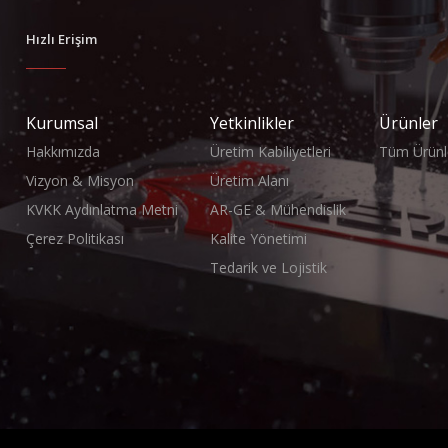
Hızlı Erişim
Kurumsal
Yetkinlikler
Ürünler
Hakkımızda
Üretim Kabiliyetleri
Tüm Ürünl
Vizyon & Misyon
Üretim Alanı
KVKK Aydınlatma Metni
AR-GE & Mühendislik
Çerez Politikası
Kalite Yönetimi
Tedarik ve Lojistik