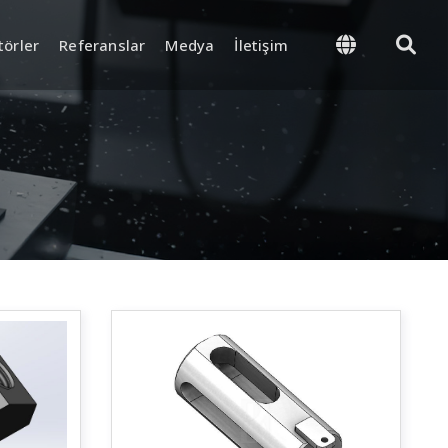
törler
Referanslar
Medya
İletişim
önetimi
Tedarik ve Lojistik
roses ve Final Kalite
Stok ve Depo Yönetimi
Ambalajlama ve Sevkiyat
t Ekipmanları
k ve
yon Sistemi