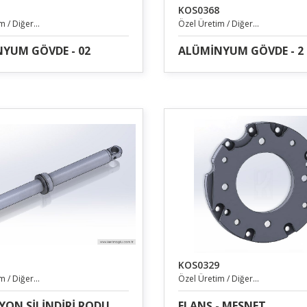
KOS0368
 / Diğer...
Özel Üretim / Diğer...
YUM GÖVDE - 02
ALÜMİNYUM GÖVDE - 2
KOS0329
 / Diğer...
Özel Üretim / Diğer...
İYON SİLİNDİRİ RODU
FLANŞ - MESNET