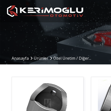
Üretim Kabiliyetleri
Üretim Alanı
Anasayfa
Ürünler
Özel Üretim / Diğer...
CNC İşleme Merkezleri
Üretim Altyapısı ve 
Sistemi
CNC Tornalama
Hammadde Giriş – Ar
Mekanik İşleme
– Sevkiyat
Kaynak Operasyonları
Makine Parkuru
Montaj Hattı