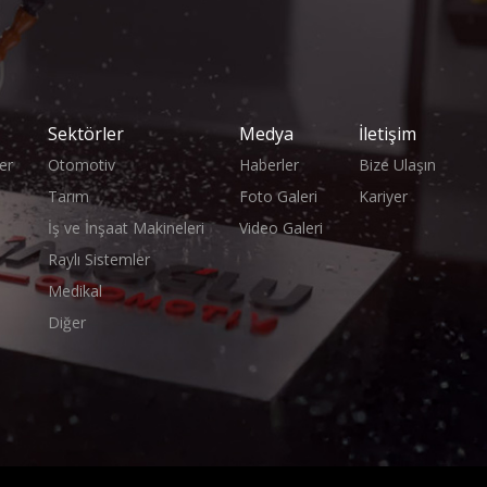
Sektörler
Medya
İletişim
er
Otomotiv
Haberler
Bize Ulaşın
Tarım
Foto Galeri
Kariyer
İş ve İnşaat Makineleri
Video Galeri
Raylı Sistemler
Medikal
Diğer