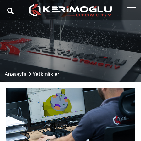
Anasayfa
Kurumsal
Yetkinlikler
Ürünler
Anasayfa
Yetkinlikler
Sektörler
Referanslar
Medya
İletişim