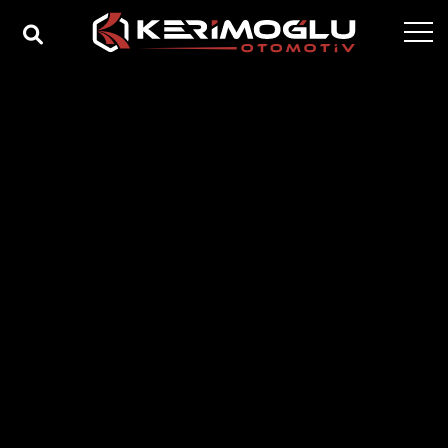
Página de inicio
Corporativo
Nuestras competencias
Nuestros productos
Sectores
Referencias
Medios de comunicación
Contacto