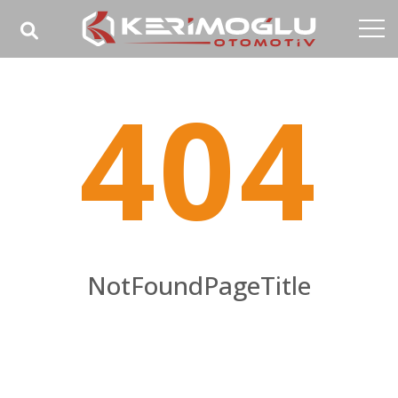
Anasayfa
404
Kurumsal
Yetkinlikler
Ürünler
Sektörler
Referanslar
NotFoundPageTitle
Medya
NotFoundPageHomeTitle
İletişim