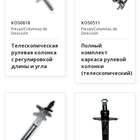
KOS0618
KOS0511
Piezas/Columnas de
Piezas/Columnas de
Dirección
Dirección
Телескопическая
Полный
рулевая колонка
комплект
с регулировкой
каркаса рулевой
длины и угла
колонки
(телескопический)