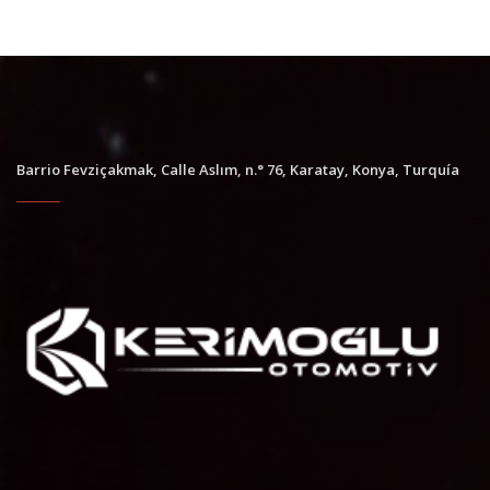
Barrio Fevziçakmak, Calle Aslım, n.° 76, Karatay, Konya, Turquía