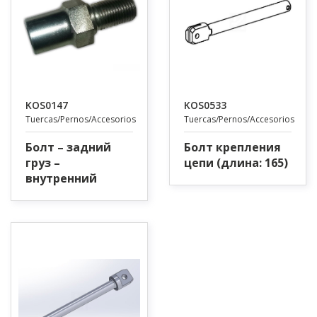
KOS0147
KOS0533
Tuercas/Pernos/Accesorios
Tuercas/Pernos/Accesorios
Болт – задний
Болт крепления
груз –
цепи (длина: 165)
внутренний