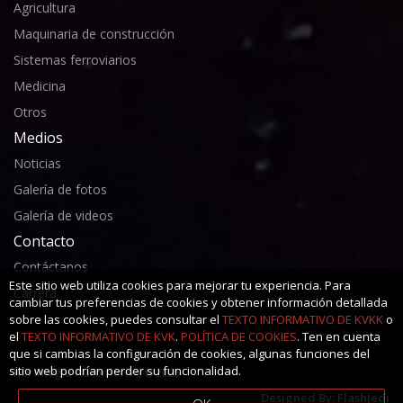
Agricultura
Maquinaria de construcción
Sistemas ferroviarios
Medicina
Otros
Medios
Noticias
Galería de fotos
Galería de videos
Contacto
Contáctanos
Este sitio web utiliza cookies para mejorar tu experiencia. Para
Carrera
cambiar tus preferencias de cookies y obtener información detallada
sobre las cookies, puedes consultar el
TEXTO INFORMATIVO DE KVKK
o
el
TEXTO INFORMATIVO DE KVK
.
POLÍTICA DE COOKIES
. Ten en cuenta
que si cambias la configuración de cookies, algunas funciones del
sitio web podrían perder su funcionalidad.
Kerimoğlu Automotive ©2025
Designed By:
FlashJedi