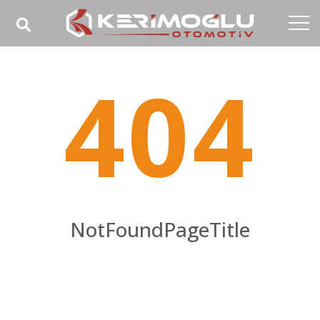
Anasayfa
404
Kurumsal
Yetkinlikler
Ürünler
Sektörler
Referanslar
NotFoundPageTitle
Medya
NotFoundPageHomeTitle
İletişim