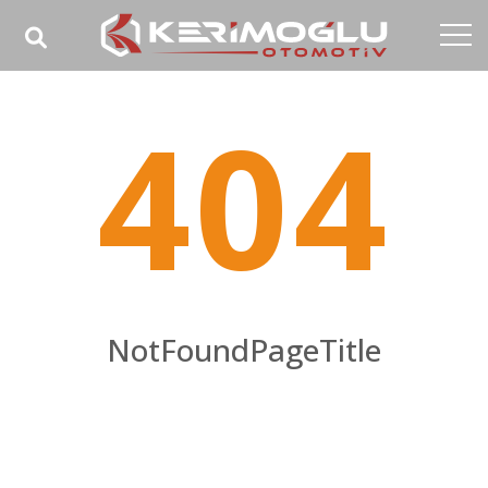
Anasayfa
404
Kurumsal
Yetkinlikler
Ürünler
Sektörler
Referanslar
NotFoundPageTitle
Medya
NotFoundPageHomeTitle
İletişim