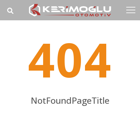
Anasayfa
404
Kurumsal
Yetkinlikler
Ürünler
Sektörler
Referanslar
NotFoundPageTitle
Medya
NotFoundPageHomeTitle
İletişim