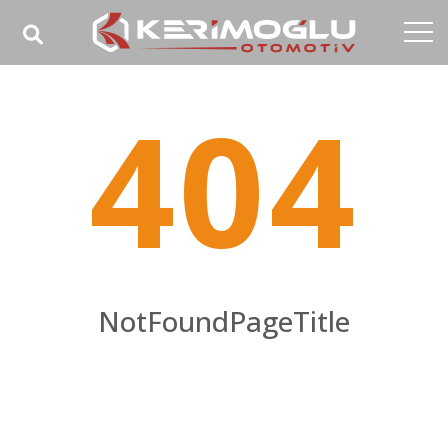
Anasayfa
404
Kurumsal
Yetkinlikler
Ürünler
Sektörler
Referanslar
NotFoundPageTitle
Medya
NotFoundPageHomeTitle
İletişim